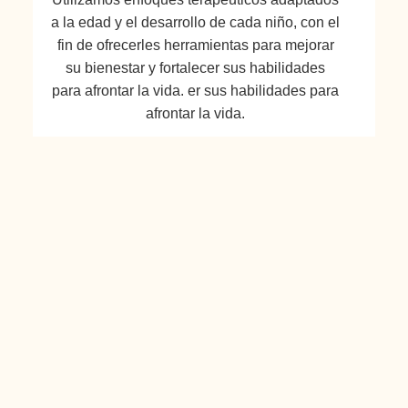
a la edad y el desarrollo de cada niño, con el
fin de ofrecerles herramientas para mejorar
su bienestar y fortalecer sus habilidades
para afrontar la vida. er sus habilidades para
afrontar la vida.
Terapia para adultos
En la terapia para adultos abordamos una
amplia variedad de dificultades emocionales
y psicológicas, como el estrés, la ansiedad,
la depresión, los conflictos laborales o las
crisis personales.
Nuestro objetivo es ayudarte a comprender
mejor tus pensamientos y emociones, a